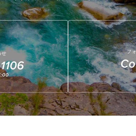
フ
わせ
Co
1106
:00