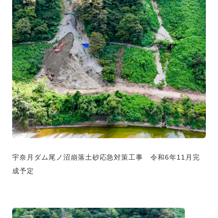
宇奈月ダム尾ノ沼崩落土砂応急対策工事 令和6年11月完
成予定