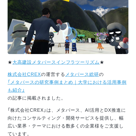
★
大高建設メタバースインフラツーリズム
★
株式会社CREX
の運営する
メタバース総研
の
「メタバースの研究事例まとめ｜大学における活用事例
も紹介」
の記事に掲載されました。
「株式会社CREX」は、メタバース、AI活用とDX推進に
向けたコンサルティング・開発サービスを提供し、幅
広い業界・テーマにおける数多くの企業様をご支援し
ています。