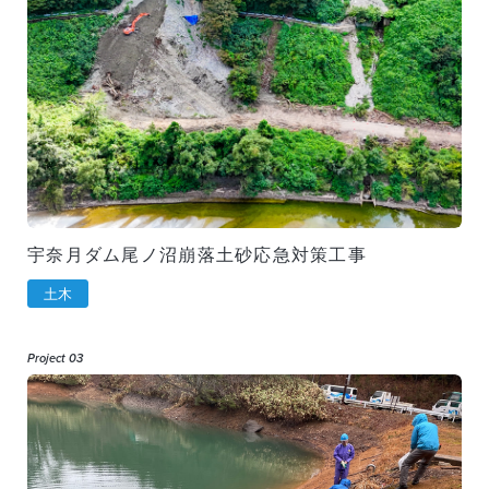
宇奈月ダム尾ノ沼崩落土砂応急対策工事
土木
Project 03