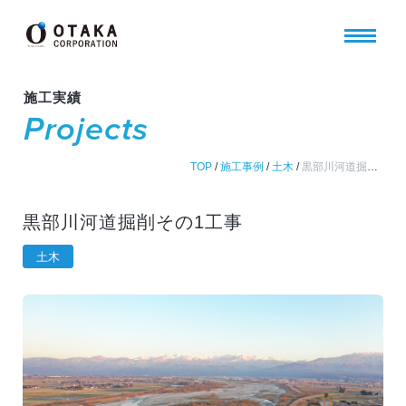
施工実績
Projects
TOP
/
施工事例
/
土木
/
黒部川河道掘削その1工事
黒部川河道掘削その1工事
土木