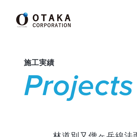
施工実績
Projects
林道別又僧ヶ岳線法面