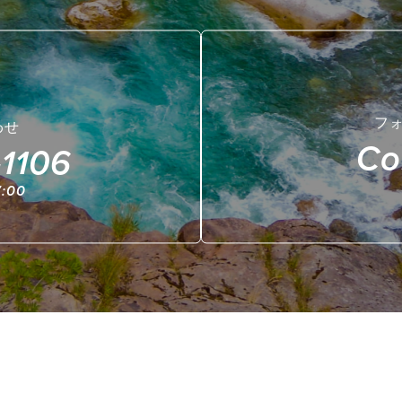
フ
わせ
Co
1106
:00