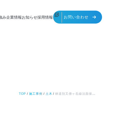
お問い合わせ
強み
企業情報
お知らせ
採用情報
TOP
/
施工事例
/
土木
/
林道別又僧ヶ岳線法面保護工事(その5)