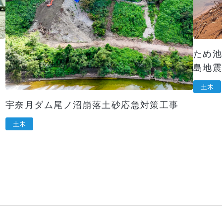
１
ため池
島地震
土木
宇奈月ダム尾ノ沼崩落土砂応急対策工事
土木