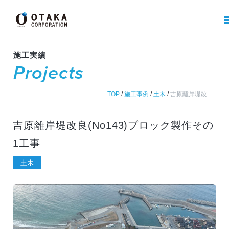
施工実績
Projects
TOP
/
施工事例
/
土木
/
吉原離岸堤改良(No143)ブロック製作その1工事
吉原離岸堤改良(No143)ブロック製作その
1工事
土木