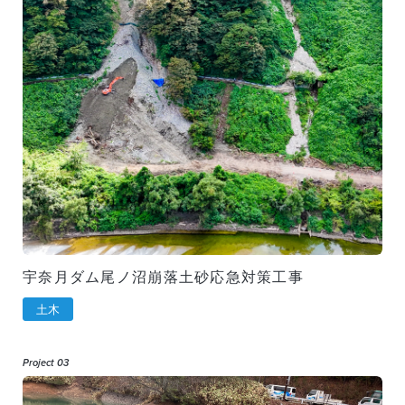
宇奈月ダム尾ノ沼崩落土砂応急対策工事
土木
Project 03