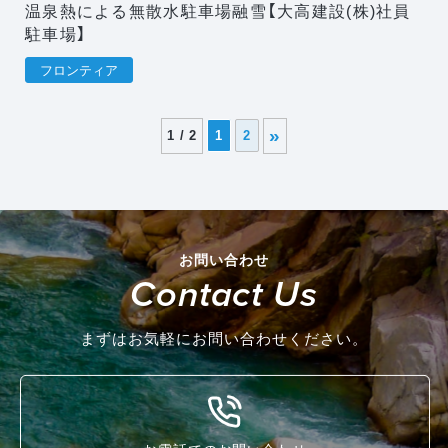
温泉熱による無散水駐車場融雪【大高建設(株)社員
駐車場】
フロンティア
»
1 / 2
1
2
お問い合わせ
Contact Us
まずはお気軽にお問い合わせください。