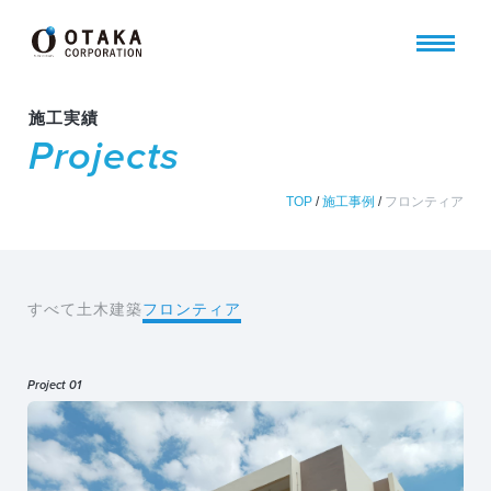
施工実績
Projects
TOP
/
施工事例
/
フロンティア
すべて
土木
建築
フロンティア
Project 01