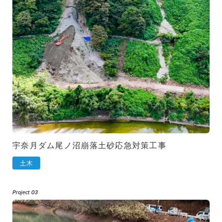
宇奈月ダム尾ノ沼崩落土砂応急対策工事
土木
Project 03