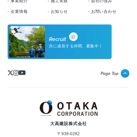
- 事業紹介
- 施工実績
- 会社の強み
- 企業情報
- お知らせ
- お問い合わせ
内山住宅外壁改修工事≪令和５年１２月≫
建築
Recruit
共に成長する仲間、募集中！
Project 03
2022年度工事実績（ミャンマー）
フロンティア
Page Top
Project 03
宇奈月ダム尾ノ沼崩落土砂応急対策工事
土木
Project 03
大高建設株式会社
想影展望台改修工事 ≪令和５年１１月≫
〒938-0282