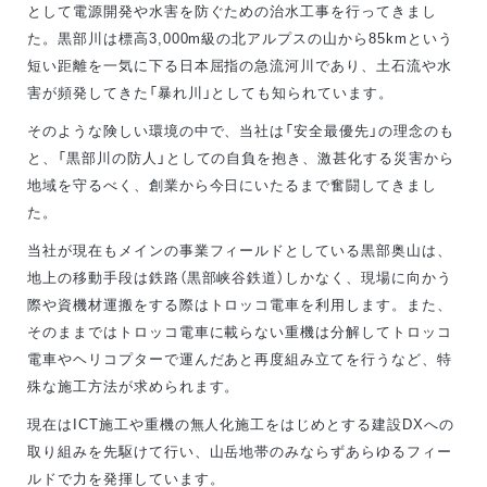
として電源開発や水害を防ぐための治水工事を行ってきまし
た。黒部川は標高3,000m級の北アルプスの山から85kmという
短い距離を一気に下る日本屈指の急流河川であり、土石流や水
害が頻発してきた「暴れ川」としても知られています。
そのような険しい環境の中で、当社は「安全最優先」の理念のも
と、「黒部川の防人」としての自負を抱き、激甚化する災害から
地域を守るべく、創業から今日にいたるまで奮闘してきまし
た。
当社が現在もメインの事業フィールドとしている黒部奥山は、
地上の移動手段は鉄路（黒部峡谷鉄道）しかなく、現場に向かう
際や資機材運搬をする際はトロッコ電車を利用します。また、
そのままではトロッコ電車に載らない重機は分解してトロッコ
電車やヘリコプターで運んだあと再度組み立てを行うなど、特
殊な施工方法が求められます。
現在はICT施工や重機の無人化施工をはじめとする建設DXへの
取り組みを先駆けて行い、山岳地帯のみならずあらゆるフィー
ルドで力を発揮しています。