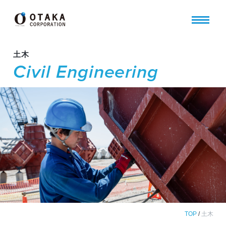
土木
Civil Engineering
TOP
/
土木