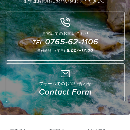
まずはお気軽にお問い合わせください。
お電話でのお問い合わせ
0765-62-1106
TEL.
宇奈月温泉街 宿泊施設 館内改修工事
2023年度工事実績（ミャンマー）
8:00〜17:00
受付時間：（平日）
令和７年度下新川海岸ブロック製作その１工事
建築
フロンティア
土木
Project 02
Project 02
Project 02
フォームでのお問い合わせ
Contact Form