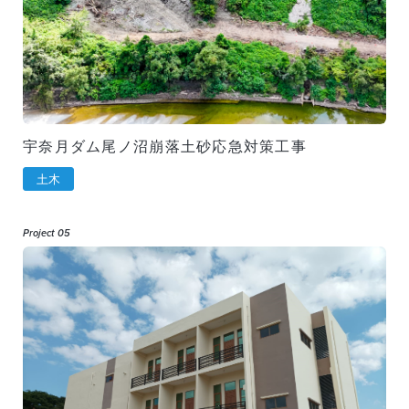
宇奈月ダム尾ノ沼崩落土砂応急対策工事
土木
Project 05