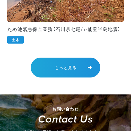
ため池緊急保全業務（石川県七尾市-能登半島地震）
土木
もっと見る
Project 01
Project 01
Project 01
お問い合わせ
Contact Us